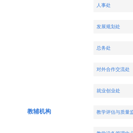
人事处
发展规划处
总务处
对外合作交流处
就业创业处
教辅机构
教学评估与质量