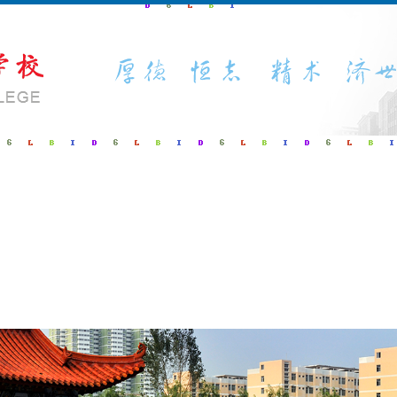
部设置
附属医院
人才招聘
招生就业
对外