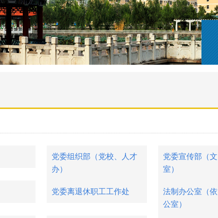
党委组织部（党校、人才
党委宣传部（文
办）
室）
党委离退休职工工作处
法制办公室（依
公室）