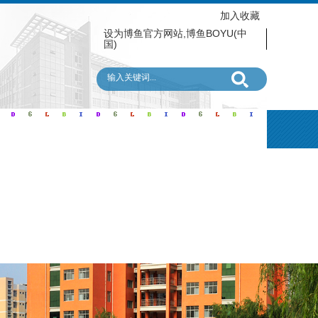
加入收藏
设为博鱼官方网站,博鱼BOYU(中
国)
合作
数字校园