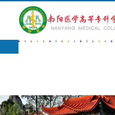
博鱼官方网
博鱼官方网
管理机构
系
站,博鱼
站,博鱼
BOYU(中
BOYU(中
国)
国)