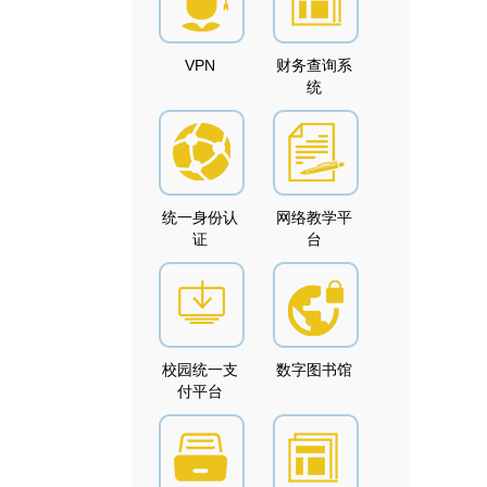
VPN
财务查询系
统
统一身份认
网络教学平
证
台
校园统一支
数字图书馆
付平台