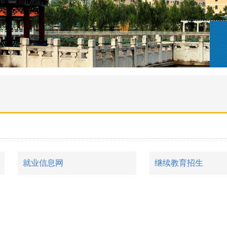
就业信息网
继续教育招生