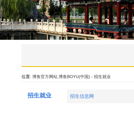
位置:
博鱼官方网站,博鱼BOYU(中国)
-
招生就业
招生就业
招生信息网