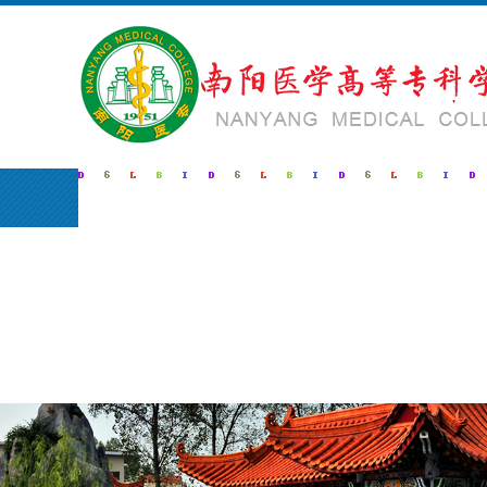
博鱼官方网
博鱼官方网
管理机构
系
站,博鱼
站,博鱼
BOYU(中
BOYU(中
国)
国)