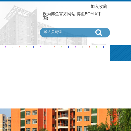
加入收藏
设为博鱼官方网站,博鱼BOYU(中
国)
合作
数字校园