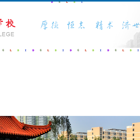
部设置
附属医院
人才招聘
招生就业
对外