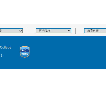
ollege
-1