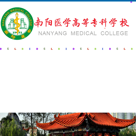
博鱼官方网
博鱼官方网
管理机构
系部设置
站,博鱼
站,博鱼
BOYU(中
BOYU(中
国)
国)