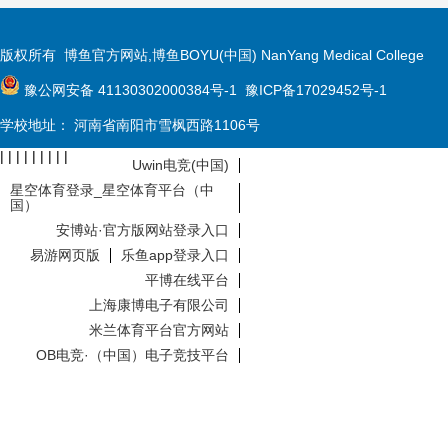
版权所有 博鱼官方网站,博鱼BOYU(中国) NanYang Medical College
豫公网安备 41130302000384号-1
豫ICP备17029452号-1
学校地址： 河南省南阳市雪枫西路1106号
|
|
|
|
|
|
|
|
|
Uwin电竞(中国)
星空体育登录_星空体育平台（中
国）
安博站·官方版网站登录入口
易游网页版
乐鱼app登录入口
平博在线平台
上海康博电子有限公司
米兰体育平台官方网站
OB电竞·（中国）电子竞技平台