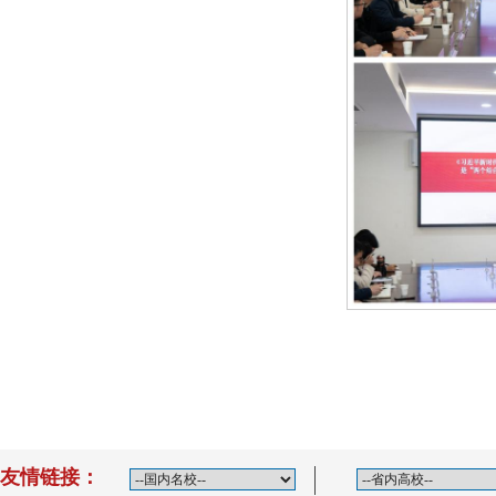
友情链接：