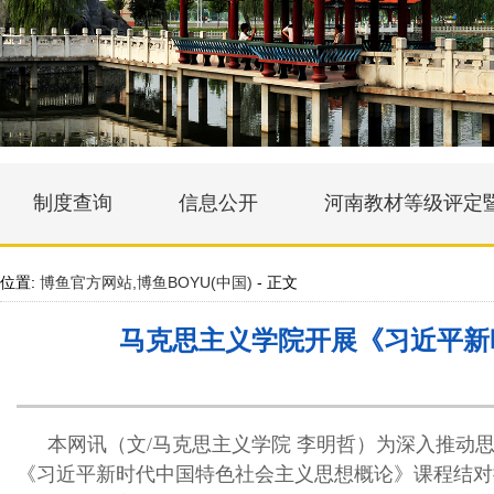
制度查询
信息公开
河南教材等级评定
位置:
博鱼官方网站,博鱼BOYU(中国)
- 正文
马克思主义学院开展《习近平新
本网讯（文/马克思主义学院 李明哲）为深入推动
《习近平新时代中国特色社会主义思想概论》课程结对